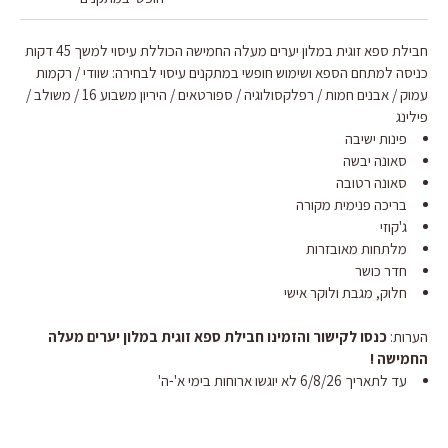
חבילת ספא זוגית במלון יערים מעלה החמישה הכוללת עיסוי למשך 45 דקות
כניסה למתחם הספא ושימוש חופשי במתקנים עיסוי לבחירה: שוודי / רקמות
עמוק / אבנים חמות / רפלקסולוגיה / ספורטאים / היריון משבוע 16 / משולב /
פילינג
פינות ישיבה
סאונה יבשה
סאונה רטובה
בריכה פנימית מקורה
ג'קוזי
מלתחות מאובזרות
חדר כושר
חלוק, מגבת ולוקר אישי
הערות:
כנסו לקישור והזמינו חבילת ספא זוגית במלון יערים מעלה
החמישה !
עד לתאריך 6/8/26 לא יוגשו ארוחות בימי א'-ה'